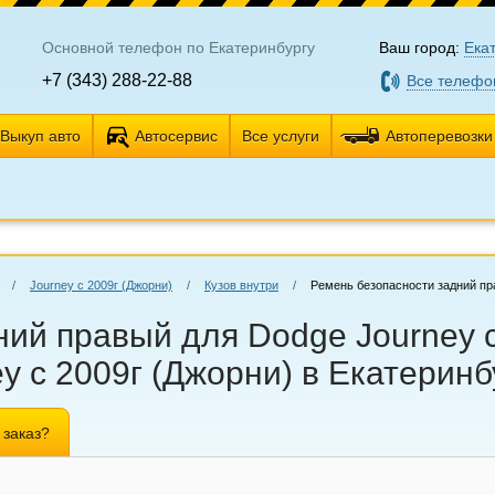
Основной телефон по Екатеринбургу
Ваш город:
Ека
+7 (343) 288-22-88
Все телефо
Выкуп авто
Автосервис
Все услуги
Автоперевозки
/
Journey с 2009г (Джорни)
/
Кузов внутри
/
Ремень безопасности задний п
ий правый для Dodge Journey с
y с 2009г (Джорни) в Екатеринб
 заказ?