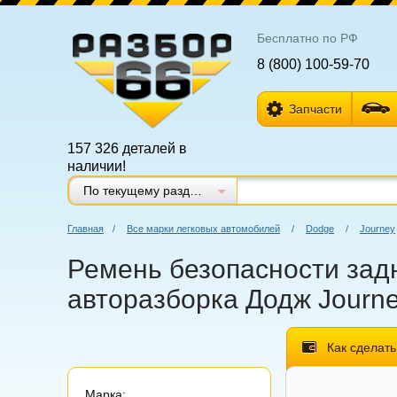
Бесплатно по РФ
8 (800) 100-59-70
Запчасти
157 326 деталей в
наличии!
По текущему разделу
Главная
/
Все марки легковых автомобилей
/
Dodge
/
Journey
Ремень безопасности задн
авторазборка Додж Journe
Как сделать
Марка: