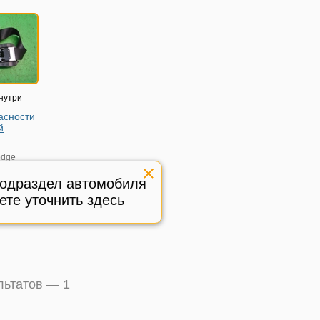
нутри
асности
й
dge
 (Джорни)
подраздел автомобиля
1400С
ете уточнить здесь
ичное,
:
586171
ультатов —
1