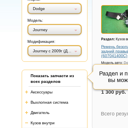
Витринный вид
Табличный вид
Dodge
Модель:
Journey
Раздел:
Кузов в
Модификация:
Ремень безоп
Journey с 2009г (Джорни)
задний правы
(607041400С)
Модель авто:
Do
Journey с 2009г
Раздел и 
Артикул:
60704
Показать запчасти из
вы мож
Состояние:
Отл
всех разделов
Внутренний код
1 300 руб.
Аксессуары
Выхлопная система
Двигатель
Всего рез
Кузов внутри