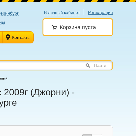
В личный кабинет
Регистрация
теринбург
ны
Корзина пуста
Контакты
Найти
равый
 2009г (Джорни) -
урге