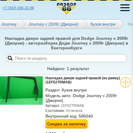
+7 (343) 288-22-88
Journey
Journey с 2009г (Джорни)
Кузов внутри
На
Накладка двери задней правой для Dodge Journey с 2009г
(Джорни) - авторазборка Додж Journey с 2009г (Джорни) в
Екатеринбурге
Найдено: 1 результат
Накладка двери задней правой (на рамку)
(1EF02TRMAB)
Раздел:
Кузов внутри
Модель авто:
Dodge Journey с 2009г
(Джорни)
Артикул:
1EF02TRMAB
Состояние:
Отличное,
Внутренний код:
586040
Скидка за наличку