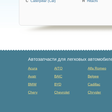
Caterpillar
Caterpillar (Cat)
Hitachi
Hitachi
(Cat)
Автозапчасти для легковых автомобил
Acura
AITO
Alfa Romeo
Avatr
BAIC
Belgee
BMW
BYD
Cadillac
Chery
Chevrolet
Chrysler
Dacia
Daewoo
Datsun
Dongfeng
Evolute
Exeed