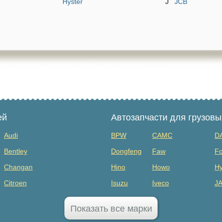
Hyster
JCB
JCB
ей
Автозапчасти для грузов
Audi
BPW
CAMC
D
Bentley
Dongfeng
Faw
Fo
Changan
Hino
Howo
Hy
Citroen
Isuzu
Iveco
J
Dodge
MAZ
Mercedes Benz
Mi
Показать все марки
FAW
Sany
Scania
S