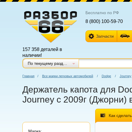
Бесплатно по РФ
8 (800) 100-59-70
Запчасти
157 358 деталей в
наличии!
По текущему разделу
Главная
/
Все марки легковых автомобилей
/
Dodge
/
Journey
Держатель капота для Dod
Journey с 2009г (Джорни) 
Как сделать
Марка: