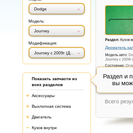
Витринный вид
Табличный вид
Dodge
Модель:
Journey
Раздел:
Кузов в
Модификация:
Держатель ка
Journey с 2009г (Джорни)
Модель авто:
Do
Journey с 2009г
Состояние:
Отл
Внутренний код
Раздел и 
300 руб.
Показать запчасти из
вы мож
всех разделов
Аксессуары
Всего рез
Выхлопная система
Двигатель
Кузов внутри