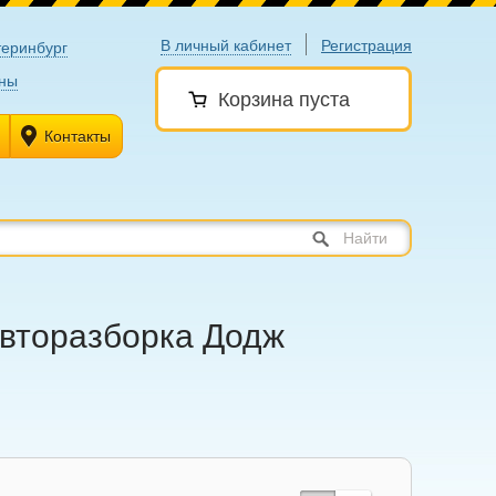
В личный кабинет
Регистрация
теринбург
ны
Корзина пуста
Контакты
Найти
авторазборка Додж