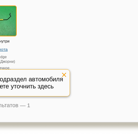
нутри
пота
dge
 (Джорни)
ичное,
:
586202
подраздел автомобиля
ете уточнить здесь
ультатов —
1