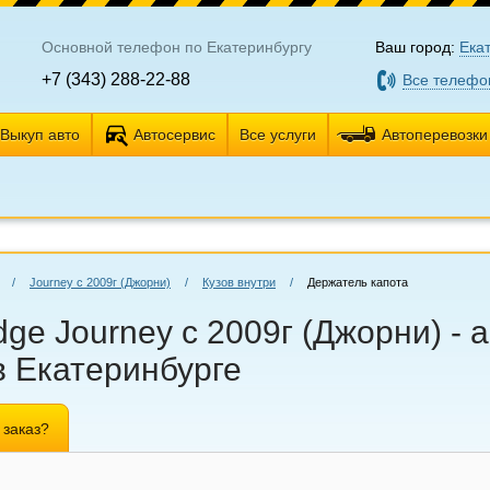
Основной телефон по Екатеринбургу
Ваш город:
Ека
+7 (343) 288-22-88
Все телефо
Выкуп авто
Автосервис
Все услуги
Автоперевозки
/
Journey с 2009г (Джорни)
/
Кузов внутри
/
Держатель капота
ge Journey с 2009г (Джорни) - 
в Екатеринбурге
 заказ?