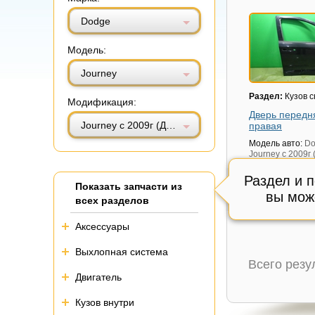
Витринный вид
Табличный вид
Dodge
Модель:
Journey
Раздел:
Кузов 
Модификация:
Дверь передн
Journey с 2009г (Джорни)
правая
Модель авто:
Do
Journey с 2009г
Состояние:
Сос
Раздел и 
см.фото,
Показать запчасти из
Внутренний код
вы мож
всех разделов
2 800 руб.
Аксессуары
Выхлопная система
Всего рез
Двигатель
Кузов внутри