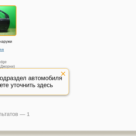
снаружи
яя
dge
 (Джорни)
тояние
подраздел автомобиля
:
ете уточнить здесь
585934
ультатов —
1