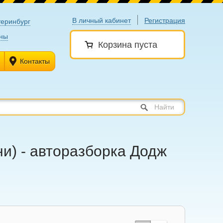
В личный кабинет
Регистрация
теринбург
ны
Корзина пуста
Контакты
Найти
ни) - авторазборка Додж