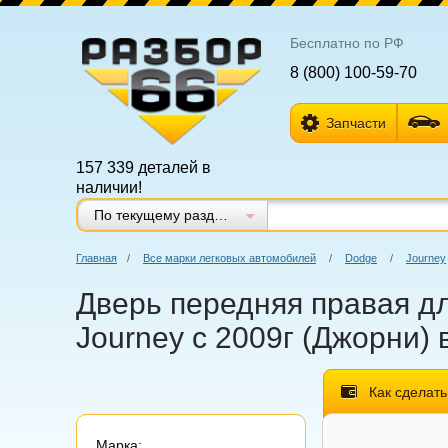
Бесплатно по РФ
8 (800) 100-59-70
Запчасти
157 339 деталей в
наличии!
По текущему разделу
Главная
/
Все марки легковых автомобилей
/
Dodge
/
Journey
Дверь передняя правая дл
Journey с 2009г (Джорни) 
Как сделать
Марка: