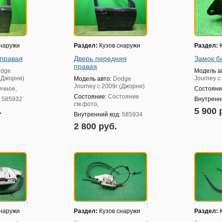
снаружи
Раздел:
Кузов снаружи
Раздел:
К
 правая
Дверь передняя
Замок б
правая
dge
Модель а
 (Джорни)
Journey с
Модель авто:
Dodge
Journey с 2009г (Джорни)
ичное,
Состояни
Состояние:
Состояние
:
585932
Внутренн
см.фото,
.
5 900 
Внутренний код:
585934
2 800 руб.
снаружи
Раздел:
Кузов снаружи
Раздел:
К