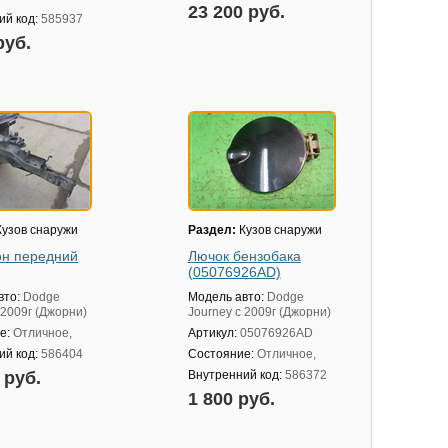
23 200 руб.
ий код:
585937
руб.
узов снаружи
Раздел:
Кузов снаружи
н передний
Лючок бензобака
(05076926AD)
вто:
Dodge
Модель авто:
Dodge
 2009г (Джорни)
Journey с 2009г (Джорни)
е:
Отличное,
Артикул:
05076926AD
ий код:
586404
Состояние:
Отличное,
0 руб.
Внутренний код:
586372
1 800 руб.