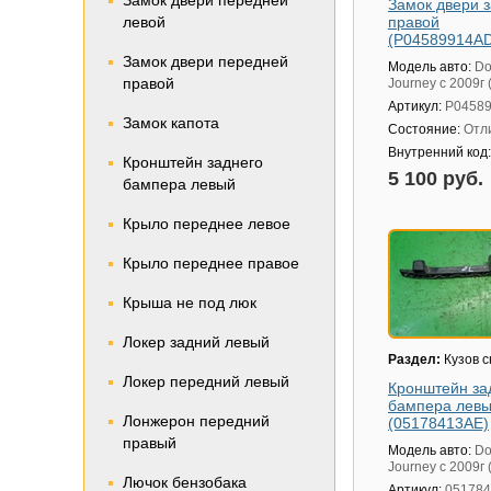
Замок двери передней
Замок двери 
левой
правой
(P04589914A
Замок двери передней
Модель авто:
Do
правой
Journey с 2009г
Артикул:
P0458
Замок капота
Состояние:
Отл
Внутренний код
Кронштейн заднего
5 100 руб.
бампера левый
Крыло переднее левое
Крыло переднее правое
Крыша не под люк
Локер задний левый
Раздел:
Кузов 
Локер передний левый
Кронштейн за
бампера лев
Лонжерон передний
(05178413AE)
правый
Модель авто:
Do
Journey с 2009г
Лючок бензобака
Артикул:
05178