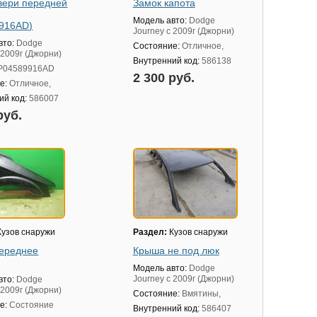
вери передней
Замок капота
Модель авто:
Dodge
916AD)
Journey с 2009г (Джорни)
вто:
Dodge
Состояние:
Отличное,
 2009г (Джорни)
Внутренний код:
586138
P04589916AD
2 300 руб.
е:
Отличное,
ий код:
586007
руб.
узов снаружи
Раздел:
Кузов снаружи
ереднее
Крыша не под люк
Модель авто:
Dodge
Journey с 2009г (Джорни)
вто:
Dodge
 2009г (Джорни)
Состояние:
Вмятины,
е:
Состояние
Внутренний код:
586407