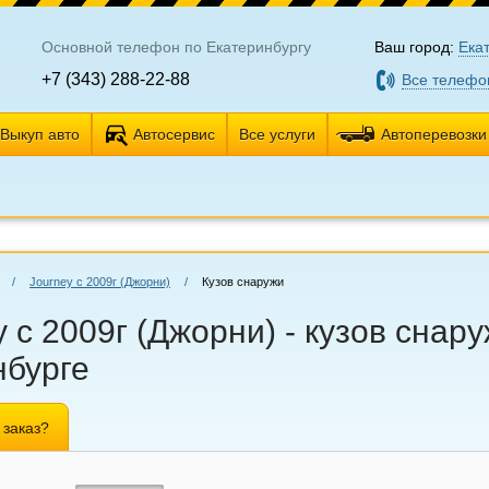
Основной телефон по Екатеринбургу
Ваш город:
Ека
+7 (343) 288-22-88
Все телефо
Выкуп авто
Автосервис
Все услуги
Автоперевозки
/
Journey с 2009г (Джорни)
/
Кузов снаружи
 с 2009г (Джорни) - кузов снару
нбурге
 заказ?