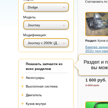
Витринный вид
Табличный вид
Сортировать по:
Dodge
Модель:
Journey
Модификация:
Раздел:
Кузов 
Journey с 2009г (Джорни)
Бампер задни
2011г под пар
Модель авто:
Do
Journey с 2009г
Раздел и 
Показать запчасти из
Состояние:
вмя
вы мож
всех разделов
трещина задир
Внутренний код
Аксессуары
1 600 руб.
2 000 руб.
Выхлопная система
Двигатель
Кузов внутри