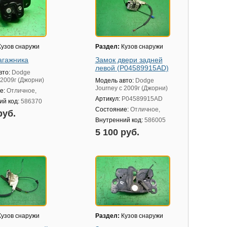
узов снаружи
Раздел:
Кузов снаружи
агажника
Замок двери задней
левой (P04589915AD)
вто:
Dodge
 2009г (Джорни)
Модель авто:
Dodge
Journey с 2009г (Джорни)
е:
Отличное,
Артикул:
P04589915AD
ий код:
586370
Состояние:
Отличное,
руб.
Внутренний код:
586005
5 100 руб.
узов снаружи
Раздел:
Кузов снаружи