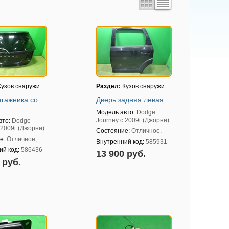
узов снаружи
Раздел:
Кузов снаружи
агажника со
Дверь задняя левая
Модель авто:
Dodge
Journey с 2009г (Джорни)
вто:
Dodge
 2009г (Джорни)
Состояние:
Отличное,
е:
Отличное,
Внутренний код:
585931
ий код:
586436
13 900 руб.
0 руб.