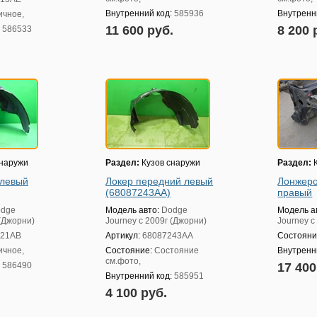
Внутренний код:
585936
Внутренн
ичное,
11 600 руб.
8 200 
:
586533
снаружи
Раздел:
Кузов снаружи
Раздел:
К
 левый
Локер передний левый
Лонжеро
(68087243AA)
правый
dge
Модель авто:
Dodge
Модель а
 (Джорни)
Journey с 2009г (Джорни)
Journey с
921AB
Артикул:
68087243AA
Состояни
ичное,
Состояние:
Состояние
Внутренн
см.фото,
:
586490
17 40
Внутренний код:
585951
4 100 руб.