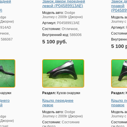
задней
Замок двери передней
Замок д
левой (P04589913AE)
правой
D)
(P04589
Модель авто:
Dodge
Journey с 2009г (Джорни)
dge
Модель а
 (Джорни)
Journey с
Артикул:
P04589913AE
9914AD
Артикул:
Состояние:
Отличное,
ичное,
Состояни
Внутренний код:
586006
:
586067
Внутренн
5 100 руб.
5 100 
снаружи
Раздел:
Кузов снаружи
Раздел:
К
днего
Крыло переднее
Крыло п
ый
левое
правое
Модель авто:
Dodge
Модель а
Journey с 2009г (Джорни)
Journey с
dge
 (Джорни)
Состояние:
Состояние
Состояни
см.фото,
см.фото,
413AE