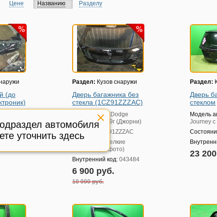
Цене
Названию
Разделу
снаружи
Раздел:
Кузов снаружи
Раздел:
К
й (до
Дверь багажника без
Дверь б
ктроник)
стекла (1CZ91ZZZAC)
стеклом
dge
Модель авто:
Dodge
Модель а
 (Джорни)
Journey с 2009г (Джорни)
Journey с
подраздел автомобиля
тина
Артикул:
1CZ91ZZZAC
Состояни
ете уточнить здесь
ы
Состояние:
мелкие
Внутренн
:
095690
вмятины (см.фото)
23 20
Внутренний код:
043484
6 900 руб.
10 000 руб.