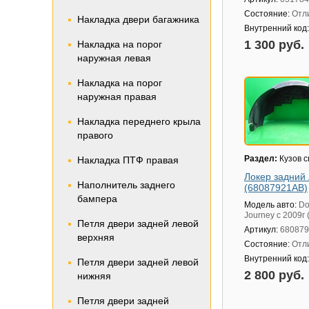
Состояние:
Отл
Накладка двери багажника
Внутренний код
1 300 руб.
Накладка на порог
наружная левая
Накладка на порог
наружная правая
Накладка переднего крыла
правого
Раздел:
Кузов 
Накладка ПТФ правая
Локер задний
Наполнитель заднего
(68087921AB)
бампера
Модель авто:
Do
Journey с 2009г
Петля двери задней левой
Артикул:
68087
верхняя
Состояние:
Отл
Внутренний код
Петля двери задней левой
2 800 руб.
нижняя
Петля двери задней