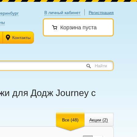
В личный кабинет
Регистрация
теринбург
ны
Корзина пуста
Контакты
Найти
жи для Додж Journey с
Все (48)
Акции (2)