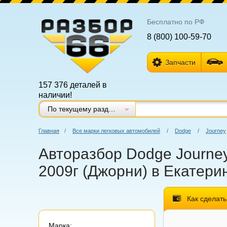
Бесплатно по РФ
8 (800) 100-59-70
Запчасти
157 376 деталей в
наличии!
По текущему разделу
Главная
/
Все марки легковых автомобилей
/
Dodge
/
Journey
Авторазбор Dodge Journey
2009г (Джорни) в Екатери
Как сделать
Марка: