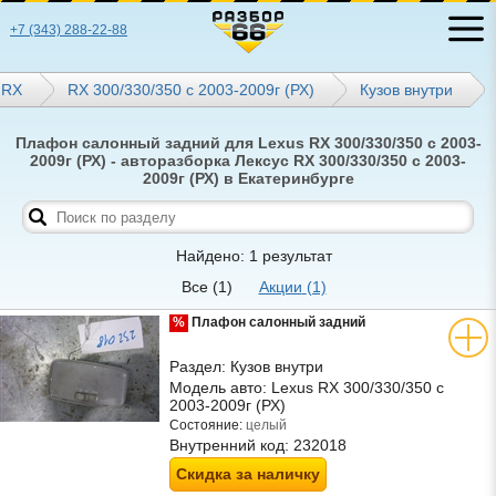
+7 (343) 288-22-88
RX
RX 300/330/350 с 2003-2009г (РХ)
Кузов внутри
Плафон салонный задний для Lexus RX 300/330/350 с 2003-
2009г (РХ) - авторазборка Лексус RX 300/330/350 с 2003-
2009г (РХ) в Екатеринбурге
Найдено: 1 результат
Все
(1)
Акции
(1)
%
Плафон салонный задний
Раздел:
Кузов внутри
Модель авто:
Lexus RX 300/330/350 с
2003-2009г (РХ)
Состояние:
целый
Внутренний код:
232018
Скидка за наличку