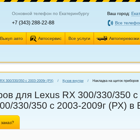
Основной телефон по Екатеринбургу
Ваш город:
Ека
+7 (343) 288-22-88
Все телефо
Выкуп авто
Автосервис
Все услуги
Автоперевозки
RX 300/330/350 с 2003-2009г (РХ)
/
Кузов внутри
/
Накладка на щиток приборов
ов для Lexus RX 300/330/350 с 
00/330/350 с 2003-2009г (РХ) в
 заказ?