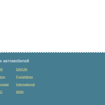
ых автомобилей
AF
DAYUN
ton
Freightliner
undai
International
AC
MAN
tsubishi
Renault