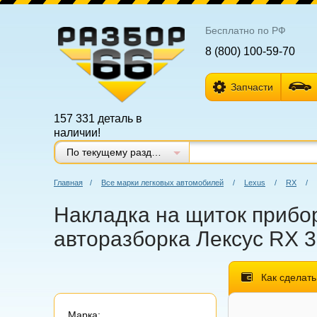
Бесплатно по РФ
8 (800) 100-59-70
Запчасти
157 331 деталь в
наличии!
По текущему разделу
Главная
/
Все марки легковых автомобилей
/
Lexus
/
RX
/
Накладка на щиток прибор
авторазборка Лексус RX 3
Как сделать
Марка: