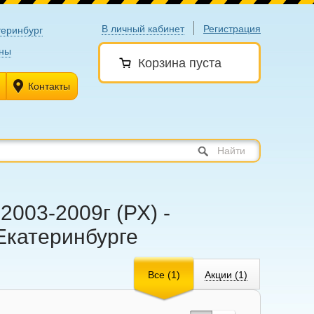
В личный кабинет
Регистрация
теринбург
ны
Корзина пуста
Контакты
Найти
2003-2009г (РХ) -
 Екатеринбурге
Все (1)
Акции (1)