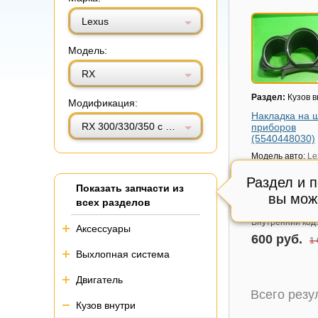
Витринный вид
Табличный вид
Lexus
Модель:
RX
Раздел:
Кузов в
Модификация:
Накладка на 
RX 300/330/350 с 2003-2009г (РХ)
приборов
(5540448030)
Модель авто:
Le
300/330/350 с 2
(РХ)
Раздел и 
Показать запчасти из
Артикул:
554044
вы мож
всех разделов
Состояние:
цел
Внутренний код
Аксессуары
600 руб.
1 
Выхлопная система
Двигатель
Всего рез
Кузов внутри