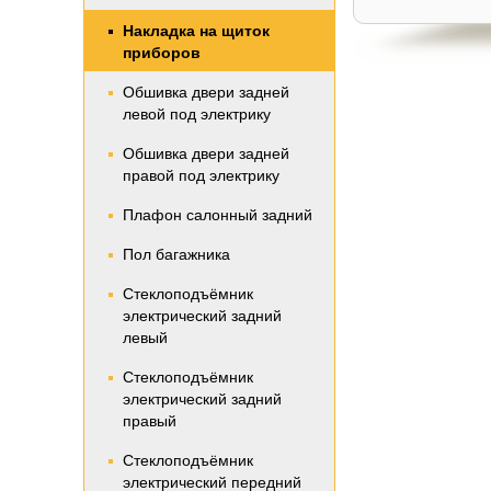
Накладка на щиток
приборов
Обшивка двери задней
левой под электрику
Обшивка двери задней
правой под электрику
Плафон салонный задний
Пол багажника
Стеклоподъёмник
электрический задний
левый
Стеклоподъёмник
электрический задний
правый
Стеклоподъёмник
электрический передний