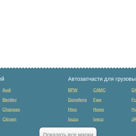
ей
Автозапчасти для грузов
Audi
BPW
CAMC
D
Bentley
Dongfeng
Faw
Fo
Changan
Hino
Howo
Hy
Citroen
Isuzu
Iveco
J
Dodge
MAZ
Mercedes Benz
Mi
Показать все марки