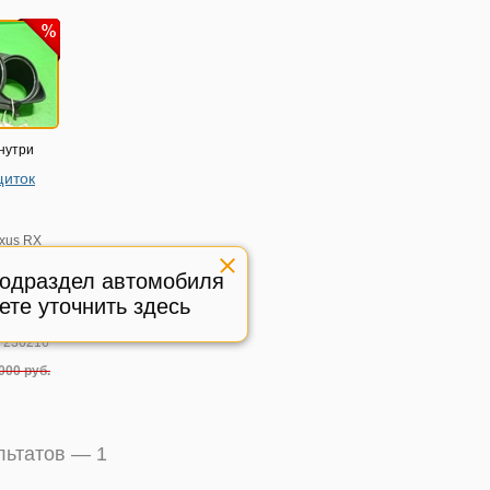
нутри
щиток
xus RX
003-2009г
подраздел автомобиля
8030
ете уточнить здесь
ая
:
236216
000 руб.
ультатов —
1