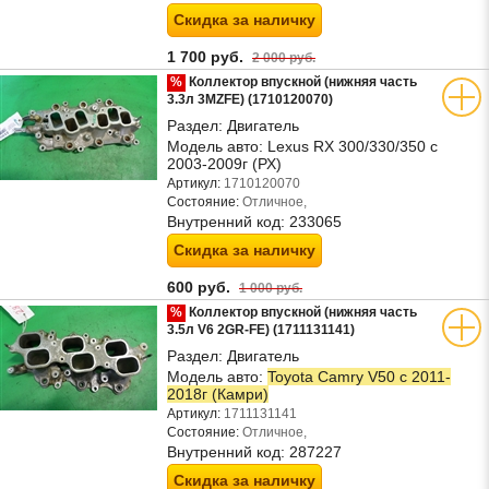
Скидка за наличку
1 700 руб.
2 000 руб.
%
Коллектор впускной (нижняя часть
3.3л 3MZFE) (1710120070)
Раздел:
Двигатель
Модель авто:
Lexus RX 300/330/350 с
2003-2009г (РХ)
Артикул:
1710120070
Состояние:
Отличное,
Внутренний код:
233065
Скидка за наличку
600 руб.
1 000 руб.
%
Коллектор впускной (нижняя часть
3.5л V6 2GR-FE) (1711131141)
Раздел:
Двигатель
Модель авто:
Toyota Camry V50 с 2011-
2018г (Камри)
Артикул:
1711131141
Состояние:
Отличное,
Внутренний код:
287227
Скидка за наличку