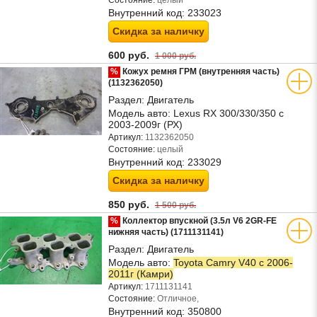
Состояние:
целый
Внутренний код:
233023
Скидка за наличку
600 руб.
1 000 руб.
%
Кожух ремня ГРМ (внутренняя часть)
(1132362050)
Раздел:
Двигатель
Модель авто:
Lexus RX 300/330/350 с
2003-2009г (РХ)
Артикул:
1132362050
Состояние:
целый
Внутренний код:
233029
Скидка за наличку
850 руб.
1 500 руб.
%
Коллектор впускной (3.5л V6 2GR-FE
нижняя часть) (1711131141)
Раздел:
Двигатель
Модель авто:
Toyota Camry V40 с 2006-
2011г (Камри)
Артикул:
1711131141
Состояние:
Отличное,
Внутренний код:
350800