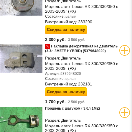
Раздел:
Двигатель
Модель авто:
Lexus RX 300/330/350 с
2003-2009г (РХ)
Состояние:
целый
Внутренний код:
233290
Скидка за наличку
2 300 руб.
3 500 руб.
%
Накладка декоративная на двигатель
(3.3л 3MZFE HYBRID) (5379648020)
Раздел:
Двигатель
Модель авто:
Lexus RX 300/330/350 с
2003-2009г (РХ)
Артикул:
5379648020
Состояние:
целая
Внутренний код:
232181
Скидка за наличку
1 700 руб.
2 500 руб.
Поршень с шатуном ( 3.0л 1MZ)
Раздел:
Двигатель
Модель авто:
Lexus RX 300/330/350 с
2003-2009г (РХ)