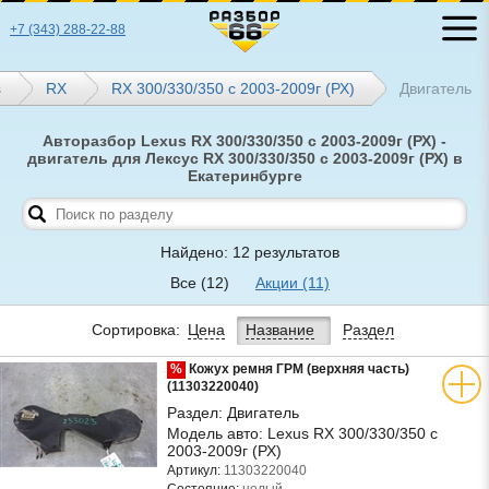
+7 (343) 288-22-88
s
RX
RX 300/330/350 с 2003-2009г (РХ)
Двигатель
Авторазбор Lexus RX 300/330/350 с 2003-2009г (РХ) -
двигатель для Лексус RX 300/330/350 с 2003-2009г (РХ) в
Екатеринбурге
Найдено: 12 результатов
Все
(12)
Акции
(11)
Сортировка:
Цена
Название
Раздел
%
Кожух ремня ГРМ (верхняя часть)
(11303220040)
Раздел:
Двигатель
Модель авто:
Lexus RX 300/330/350 с
2003-2009г (РХ)
Артикул:
11303220040