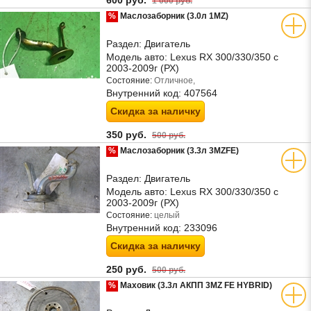
600 руб.
1 000 руб.
%
Маслозаборник (3.0л 1MZ)
Раздел:
Двигатель
Модель авто:
Lexus RX 300/330/350 с
2003-2009г (РХ)
Состояние:
Отличное,
Внутренний код:
407564
Скидка за наличку
350 руб.
500 руб.
%
Маслозаборник (3.3л 3MZFE)
Раздел:
Двигатель
Модель авто:
Lexus RX 300/330/350 с
2003-2009г (РХ)
Состояние:
целый
Внутренний код:
233096
Скидка за наличку
250 руб.
500 руб.
%
Маховик (3.3л АКПП 3MZ FE HYBRID)