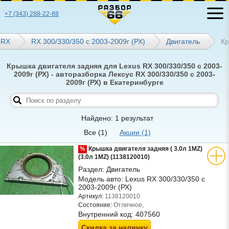
+7 (343) 288-22-88
RX
RX 300/330/350 с 2003-2009г (РХ)
Двигатель
Кр
Крышка двигателя задняя для Lexus RX 300/330/350 с 2003-
2009г (РХ) - авторазборка Лексус RX 300/330/350 с 2003-
2009г (РХ) в Екатеринбурге
Найдено: 1 результат
Все
(1)
Акции
(1)
%
Крышка двигателя задняя ( 3.0л 1MZ)
(3.0л 1MZ) (1138120010)
Раздел:
Двигатель
Модель авто:
Lexus RX 300/330/350 с
2003-2009г (РХ)
Артикул:
1138120010
Состояние:
Отличное,
Внутренний код:
407560
Скидка за наличку