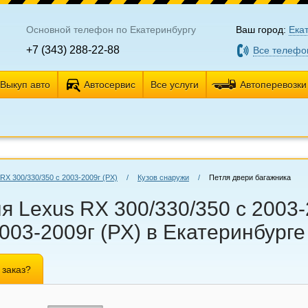
Основной телефон по Екатеринбургу
Ваш город:
Ека
+7 (343) 288-22-88
Все телефо
Выкуп авто
Автосервис
Все услуги
Автоперевозки
RX 300/330/350 с 2003-2009г (РХ)
/
Кузов снаружи
/
Петля двери багажника
я Lexus RX 300/330/350 с 2003-
003-2009г (РХ) в Екатеринбурге
 заказ?