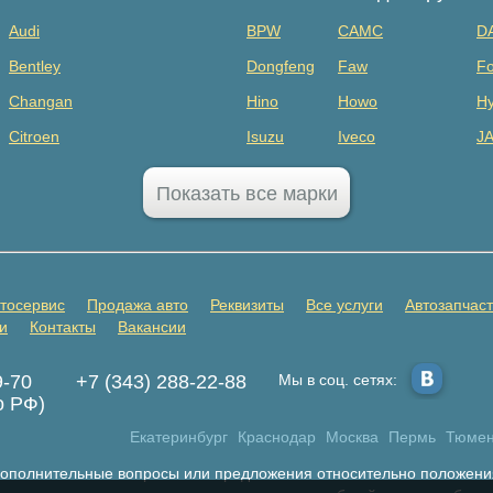
Audi
BPW
CAMC
D
Bentley
Dongfeng
Faw
Fo
Changan
Hino
Howo
Hy
Citroen
Isuzu
Iveco
J
Dodge
MAZ
Mercedes Benz
Mi
Показать все марки
FAW
Sany
Scania
S
GAC
SHANQI
Sitrak
Vo
GMC
ГАЗ
ЗИЛ
К
тосервис
Продажа авто
Реквизиты
Все услуги
Автозапчас
Honda
Прицепы
и
Контакты
Вакансии
Infiniti
9-70
+7 (343) 288-22-88
Мы в соц. сетях:
Jaecoo
о РФ)
Jetta
Екатеринбург
Краснодар
Москва
Пермь
Тюме
Land Rover
 дополнительные вопросы или предложения относительно положени
Livan