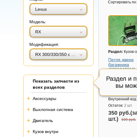
Витринный вид
Табличный вид
Сортировать по:
Lexus
Модель:
RX
Модификация:
Раздел:
Кузов 
RX 300/330/350 с 2003-2009г (РХ)
Петля двери
багажника
(6881048010)
Модель авто:
Le
Раздел и 
Показать запчасти из
300/330/350 с 2
вы мож
(РХ)
всех разделов
Артикул:
688104
Аксессуары
Внутренний код
Остаток:
2 шт.
Выхлопная система
350 руб.(з
шт.)
500 руб.
Двигатель
Кузов внутри