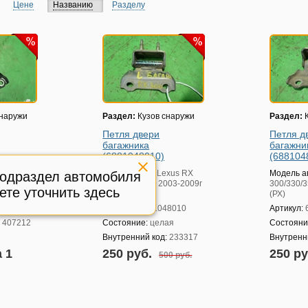
Цене
Названию
Разделу
снаружи
Раздел:
Кузов снаружи
Раздел:
К
Петля двери
Петля д
багажника
багажни
(6881048010)
(688104
xus RX
Модель авто:
Lexus RX
Модель а
подраздел автомобиля
003-2009г
300/330/350 с 2003-2009г
300/330/3
ете уточнить здесь
(РХ)
(РХ)
8010
Артикул:
6881048010
Артикул:
:
407212
Состояние:
целая
Состояни
Внутренний код:
233317
Внутренн
а 1
250 руб.
250 р
500 руб.