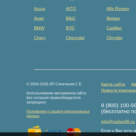
Acura
AITO
Alfa Romeo
Avatr
BAIC
Belgee
BMW
BYD
Cadillac
Chery
Chevrolet
Chrysler
Dacia
Daewoo
Datsun
Dongfeng
Evolute
Exeed
Fiat
Ford
Foton
GAZ
Geely
Genesis
Карта сайта
Ав
© 2004-2026 ИП Синельник С.Е.
Great Wall
Haima
Haval
Новости компани
Использование материалов сайта
Hongqi
Hummer
Hyundai
без согласия правообладателя
запрещено
8 (800) 100-5
Isuzu
Iveco
JAC
(бесплатно п
Положение о защите персональных
Jaguar
Jeep
Jetour
данных
info@razbor66.ru
Kaiyi
Kia
Knewstar
Если у Вас есть
LDV
Lexus
Lifan