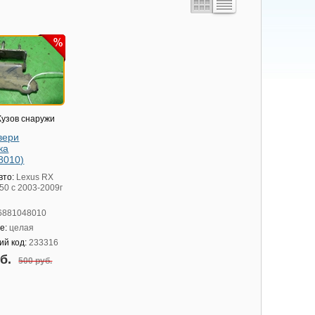
узов снаружи
вери
ка
8010)
вто:
Lexus RX
50 с 2003-2009г
6881048010
е:
целая
ий код:
233316
уб.
500 руб.