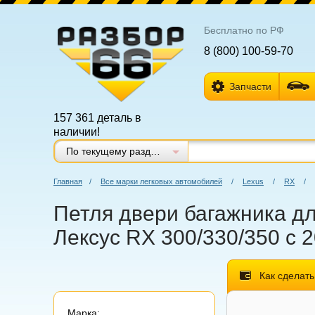
Бесплатно по РФ
8 (800) 100-59-70
Запчасти
157 361 деталь в
наличии!
По текущему разделу
Главная
/
Все марки легковых автомобилей
/
Lexus
/
RX
/
Петля двери багажника дл
Лексус RX 300/330/350 с 2
Как сделать
Марка: