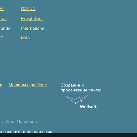
AF
DAYUN
ton
Freightliner
undai
International
AC
MAN
tsubishi
Renault
DAC
Shacman (shaanxi)
lvo
Yuejin
амаз
Погрузчик
ти
Машины в разборе
Создание и
продвижение сайта:
нь
Уфа
Челябинск
я о защите персональных