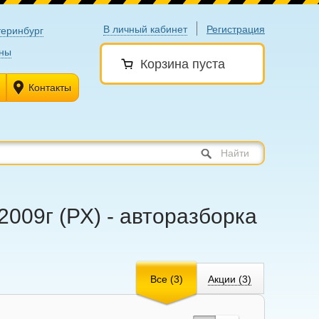
В личный кабинет
Регистрация
теринбург
ны
Корзина пуста
Контакты
Найти
2009г (РХ) - авторазборка
Все (3)
Акции (3)