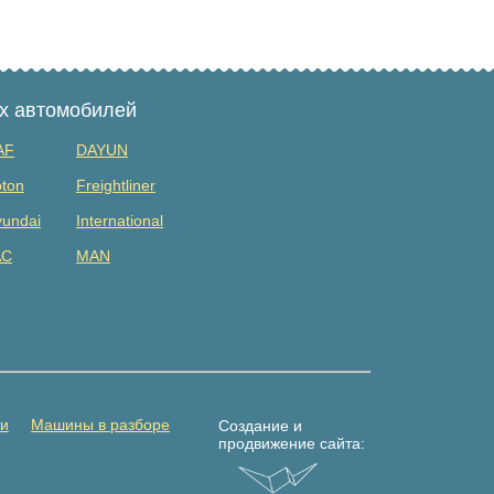
ых автомобилей
AF
DAYUN
ton
Freightliner
undai
International
AC
MAN
tsubishi
Renault
DAC
Shacman (shaanxi)
lvo
Yuejin
амаз
Погрузчик
ти
Машины в разборе
Создание и
продвижение сайта: