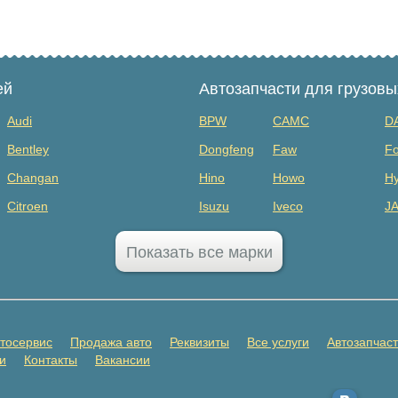
ей
Автозапчасти для грузов
Audi
BPW
CAMC
D
Bentley
Dongfeng
Faw
Fo
Changan
Hino
Howo
Hy
Citroen
Isuzu
Iveco
J
Dodge
MAZ
Mercedes Benz
Mi
Показать все марки
FAW
Sany
Scania
S
GAC
SHANQI
Sitrak
Vo
GMC
ГАЗ
ЗИЛ
К
тосервис
Продажа авто
Реквизиты
Все услуги
Автозапчас
Honda
Прицепы
и
Контакты
Вакансии
Infiniti