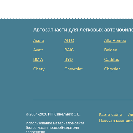
Автозапчасти для легковых автомобил
Acura
AITO
Alfa Romeo
Avatr
BAIC
Belgee
BMW
BYD
Cadillac
Chery
Chevrolet
Chrysler
Dacia
Daewoo
Datsun
Dongfeng
Evolute
Exeed
Fiat
Ford
Foton
GAZ
Geely
Genesis
Карта сайта
Ав
© 2004-2026 ИП Синельник С.Е.
Great Wall
Haima
Haval
Новости компани
Использование материалов сайта
Hongqi
Hummer
Hyundai
без согласия правообладателя
запрещено