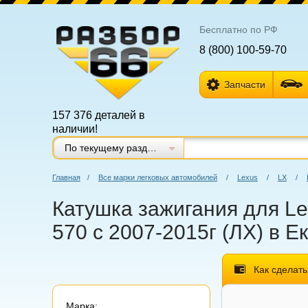
Бесплатно по РФ
8 (800) 100-59-70
Запчасти
157 376 деталей в
наличии!
По текущему разделу
Главная
/
Все марки легковых автомобилей
/
Lexus
/
LX
/
Катушка зажигания для Lex
570 с 2007-2015г (ЛХ) в Е
Как сделать
Марка: