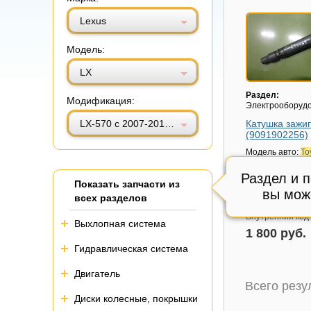
Витринный вид
Табличный вид
Lexus
Модель:
LX
Раздел:
Модификация:
Электрооборуд
LX-570 с 2007-2015г (ЛХ)
Катушка зажи
(9091902256)
Модель авто:
To
Camry V50 с 201
(Камри)
Раздел и 
Показать запчасти из
Артикул:
909190
вы мож
всех разделов
Состояние:
Отл
Внутренний код
Выхлопная система
1 800 руб.
Гидравлическая система
Двигатель
Всего рез
Диски колесные, покрышки