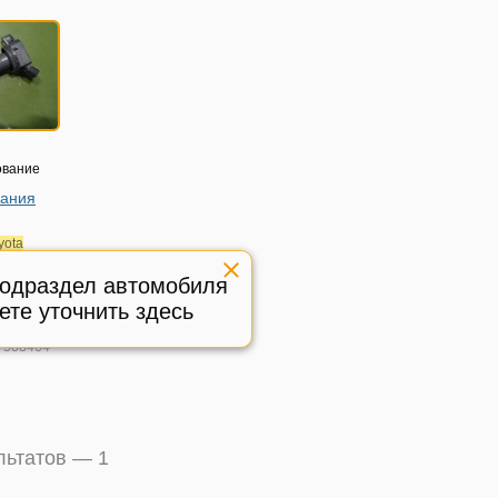
ование
гания
yota
1-2018г
подраздел автомобиля
2256
ете уточнить здесь
ичное,
:
588464
ультатов —
1