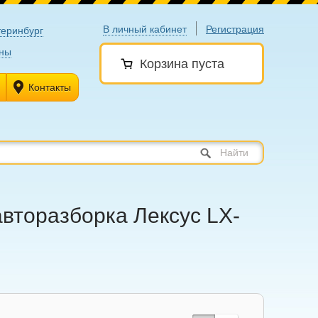
В личный кабинет
Регистрация
теринбург
ны
Корзина пуста
Контакты
Найти
авторазборка Лексус LX-