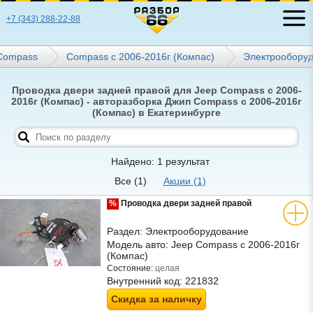
+7 (343) 288-22-88
Compass
Compass с 2006-2016г (Компас)
Электрообору
Проводка двери задней правой для Jeep Compass с 2006-
2016г (Компас) - авторазборка Джип Compass с 2006-2016г
(Компас) в Екатеринбурге
Найдено: 1 результат
Все
(1)
Акции
(1)
%
Проводка двери задней правой
Раздел:
Электрооборудование
Модель авто:
Jeep Compass с 2006-2016г
(Компас)
Состояние:
целая
Внутренний код:
221832
Скидка за наличку