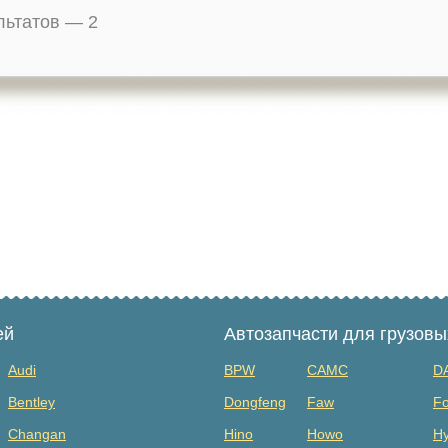
ультатов —
2
ей
Автозапчасти для грузов
Audi
BPW
CAMC
D
Bentley
Dongfeng
Faw
Fo
Changan
Hino
Howo
Hy