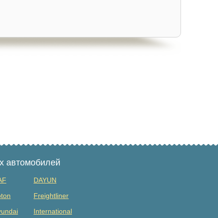
ых автомобилей
AF
DAYUN
ton
Freightliner
undai
International