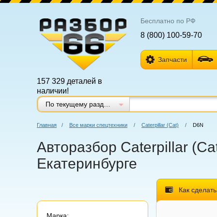
Бесплатно по РФ
8 (800) 100-59-70
Запчасти
157 329 деталей в
наличии!
По текущему разделу
Главная
/
Все марки спецтехники
/
Caterpillar (Cat)
/
D6N
Авторазбор Caterpillar (Cat
Екатеринбурге
Как сделать
Марка: