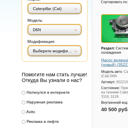
Витринный вид
Табличный вид
Сортировать по:
Caterpillar (Cat)
Модель:
D6N
Модификация:
Раздел:
Систем
Выберите модификацию
охлаждения
Насос водяно
(новый) (3522
Модель авто:
Ca
Помогите нам стать лучше!
(Cat) D6N
Откуда Вы узнали о нас?
Артикул:
352215
Состояние:
При
Наткнулся в интернете
на технике Cater
3116, 3126
Наружная реклама
Внутренний код
40 500 руб
Avito
Реклама в лифте