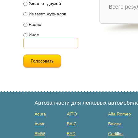
Узнал от друзей
Всего рез
Из газет, журналов
Радио
Иное
Голосовать
Автозапчасти для легковых автомобил
Acura
AITO
Alfa Romeo
Avatr
BAIC
Belgee
BMW
BYD
Cadillac