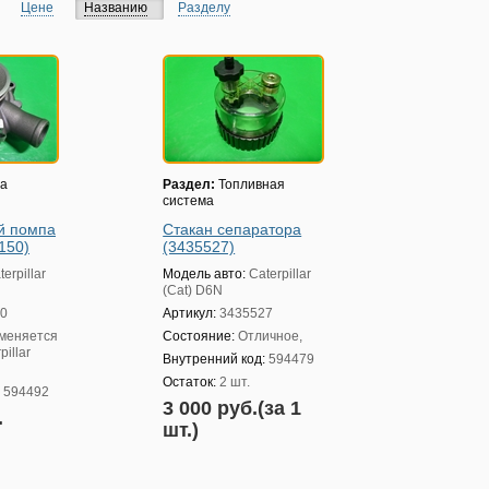
Цене
Названию
Разделу
а
Раздел:
Топливная
система
й помпа
Стакан сепаратора
150)
(3435527)
terpillar
Модель авто:
Caterpillar
(Cat) D6N
0
Артикул:
3435527
меняется
Состояние:
Отличное,
pillar
Внутренний код:
594479
Остаток:
2 шт.
:
594492
3 000 руб.(за 1
.
шт.)