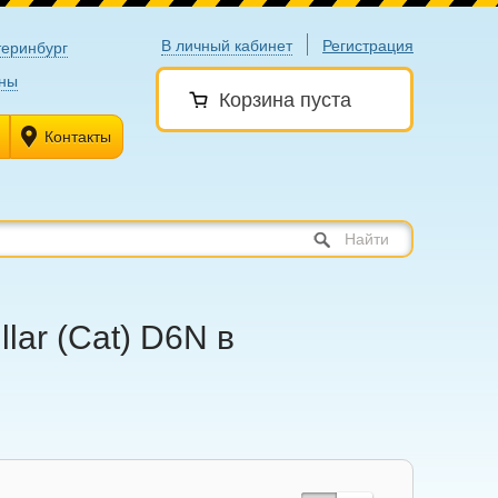
В личный кабинет
Регистрация
теринбург
ны
Корзина пуста
Контакты
Найти
llar (Cat) D6N в